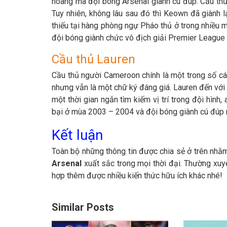
hoàng mà đội bóng Arsenal giành cú đúp. Cầu thủ
Tuy nhiên, không lâu sau đó thì Keown đã giành lạ
thiếu tại hàng phòng ngự Pháo thủ ở trong nhiều 
đội bóng giành chức vô địch giải Premier League 
Cầu thủ Lauren
Cầu thủ người Cameroon chính là một trong số c
nhưng vẫn là một chữ ký đáng giá. Lauren đến với
một thời gian ngắn tìm kiếm vị trí trong đội hình,
bại ở mùa 2003 – 2004 và đội bóng giành cú đúp
Kết luận
Toàn bộ những thông tin được chia sẻ ở trên nhằ
Arsenal
xuất sắc trong mọi thời đại. Thường xuyê
hợp thêm được nhiều kiến thức hữu ích khác nhé!
Similar Posts