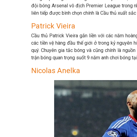
đội bóng Arsenal vô địch Premier League trong 
liên tiếp được bình chọn chính là Cầu thủ xuất sắ
Patrick Vieira
Cầu thủ Patrick Vieira gắn liền với các năm hoàn
các tiền vệ hàng đầu thế giới ở trong kỷ nguyên 
quý. Chuyên gia tắc bóng và cũng chính là nguồn
trận bóng quan trọng suốt 9 năm anh chơi bóng tại
Nicolas Anelka