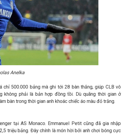
olas Anelka
á chỉ 500.000 bảng mà ghi tới 28 bàn thắng, giúp CLB vô
g không phải là bản hợp đồng tồi. Dù quãng thời gian ở
làm bàn trong thời gian anh khoác chiếc áo màu đỏ trắng.
Wenger tại AS Monaco. Emmanuel Petit cũng đã gia nhập
,5 triệu bảng. Đây chính là món hời bởi anh chơi bóng cực