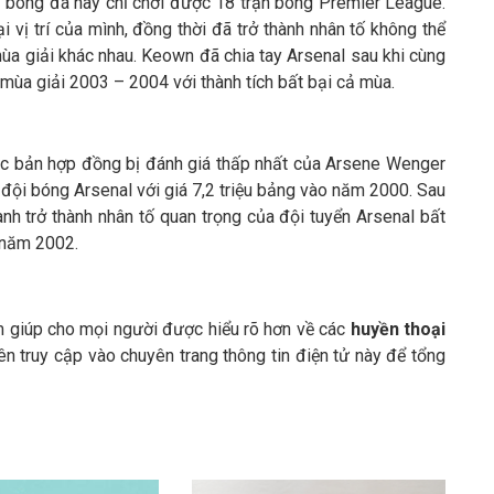
 bóng đá này chỉ chơi được 18 trận bóng Premier League.
i vị trí của mình, đồng thời đã trở thành nhân tố không thể
mùa giải khác nhau. Keown đã chia tay Arsenal sau khi cùng
mùa giải 2003 – 2004 với thành tích bất bại cả mùa.
ác bản hợp đồng bị đánh giá thấp nhất của Arsene Wenger
 đội bóng Arsenal với giá 7,2 triệu bảng vào năm 2000. Sau
 anh trở thành nhân tố quan trọng của đội tuyển Arsenal bất
 năm 2002.
m giúp cho mọi người được hiểu rõ hơn về các
huyền thoại
n truy cập vào chuyên trang thông tin điện tử này để tổng