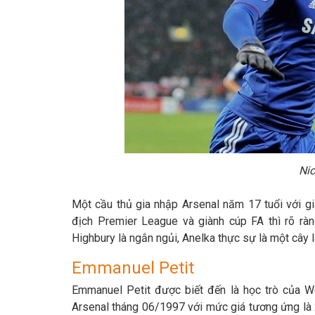
Nic
Một cầu thủ gia nhập Arsenal năm 17 tuổi với gi
địch Premier League và giành cúp FA thì rõ ràn
Highbury là ngắn ngủi, Anelka thực sự là một cây 
Emmanuel Petit
Emmanuel Petit được biết đến là học trò của 
Arsenal tháng 06/1997 với mức giá tương ứng là 2