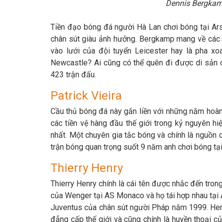
Dennis Bergkam
Tiền đạo bóng đá người Hà Lan chơi bóng tại Ars
chân sút giàu ảnh hưởng. Bergkamp mang về các b
vào lưới của đội tuyển Leicester hay là pha x
Newcastle? Ai cũng có thể quên đi được di sản c
423 trận đấu.
Patrick Vieira
Cầu thủ bóng đá này gắn liền với những năm hoàn
các tiền vệ hàng đầu thế giới trong kỷ nguyên h
nhất. Một chuyên gia tắc bóng và chính là nguồn 
trận bóng quan trọng suốt 9 năm anh chơi bóng tại
Thierry Henry
Thierry Henry chính là cái tên được nhắc đến tro
của Wenger tại AS Monaco và họ tái hợp nhau tại
Juventus của chân sút người Pháp năm 1999. Henr
đẳng cấp thế giới và cũng chính là huyền thoại 