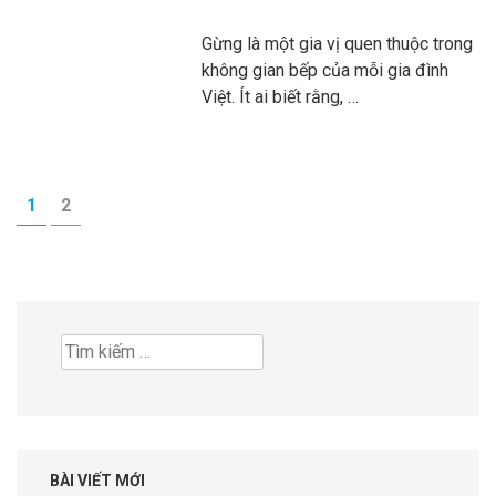
Gừng là một gia vị quen thuộc trong
không gian bếp của mỗi gia đình
Việt. Ít ai biết rằng, …
Phân
TRANG
TRANG
1
2
trang
bài
viết
Tìm
kiếm
cho:
BÀI VIẾT MỚI