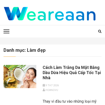
Bỏ
qua
và
tới
WEAREAAN.COM
nội
dung
(ấn
Enter)
Danh mục:
Làm đẹp
Cách Làm Trắng Da Mặt Bằng
Dầu Dừa Hiệu Quả Cấp Tốc Tại
Nhà
9 TH7 2026
HOANGVU
Thay vì đầu tư vào những loại mỹ