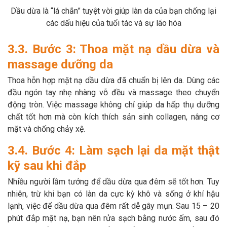
Dầu dừa là “lá chắn” tuyệt vời giúp làn da của bạn chống lại
các dấu hiệu của tuổi tác và sự lão hóa
3.3. Bước 3: Thoa mặt nạ dầu dừa và
massage dưỡng da
Thoa hỗn hợp mặt nạ dầu dừa đã chuẩn bị lên da. Dùng các
đầu ngón tay nhẹ nhàng vỗ đều và massage theo chuyển
động tròn. Việc massage không chỉ giúp da hấp thụ dưỡng
chất tốt hơn mà còn kích thích sản sinh collagen, nâng cơ
mặt và chống chảy xệ.
3.4. Bước 4: Làm sạch lại da mặt thật
kỹ sau khi đắp
Nhiều người lầm tưởng để dầu dừa qua đêm sẽ tốt hơn. Tuy
nhiên, trừ khi bạn có làn da cực kỳ khô và sống ở khí hậu
lạnh, việc để dầu dừa qua đêm rất dễ gây mụn. Sau 15 – 20
phút đắp mặt nạ, bạn nên rửa sạch bằng nước ấm, sau đó