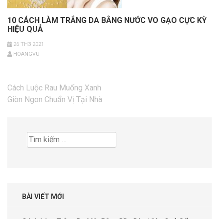
10 CÁCH LÀM TRẮNG DA BẰNG NƯỚC VO GẠO CỰC KỲ
HIỆU QUẢ
26 TH3 2021
HOANGVU
Điều
Cách Luộc Rau Muống Xanh
hướng
Giòn Ngon Chuẩn Vị Tại Nhà
bài
viết
Tìm
kiếm
cho:
BÀI VIẾT MỚI