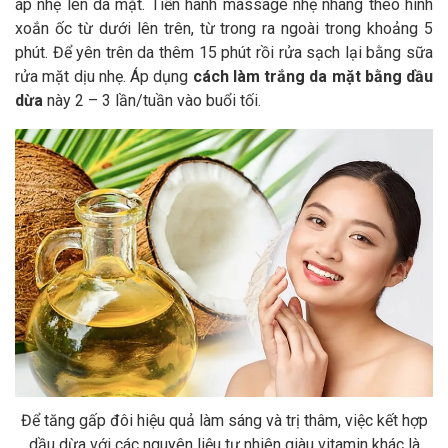
áp nhẹ lên da mặt. Tiến hành massage nhẹ nhàng theo hình
xoắn ốc từ dưới lên trên, từ trong ra ngoài trong khoảng 5
phút. Để yên trên da thêm 15 phút rồi rửa sạch lại bằng sữa
rửa mặt dịu nhẹ. Áp dụng
cách làm trắng da mặt bằng dầu
dừa
này 2 – 3 lần/tuần vào buổi tối.
Để tăng gấp đôi hiệu quả làm sáng và trị thâm, việc kết hợp
dầu dừa với các nguyên liệu tự nhiên giàu vitamin khác là