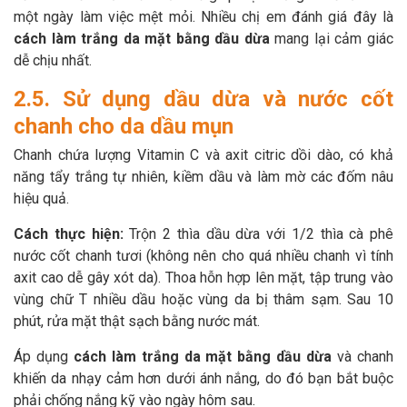
một ngày làm việc mệt mỏi. Nhiều chị em đánh giá đây là
cách làm trắng da mặt bằng dầu dừa
mang lại cảm giác
dễ chịu nhất.
2.5. Sử dụng dầu dừa và nước cốt
chanh cho da dầu mụn
Chanh chứa lượng Vitamin C và axit citric dồi dào, có khả
năng tẩy trắng tự nhiên, kiềm dầu và làm mờ các đốm nâu
hiệu quả.
Cách thực hiện:
Trộn 2 thìa dầu dừa với 1/2 thìa cà phê
nước cốt chanh tươi (không nên cho quá nhiều chanh vì tính
axit cao dễ gây xót da). Thoa hỗn hợp lên mặt, tập trung vào
vùng chữ T nhiều dầu hoặc vùng da bị thâm sạm. Sau 10
phút, rửa mặt thật sạch bằng nước mát.
Áp dụng
cách làm trắng da mặt bằng dầu dừa
và chanh
khiến da nhạy cảm hơn dưới ánh nắng, do đó bạn bắt buộc
phải chống nắng kỹ vào ngày hôm sau.