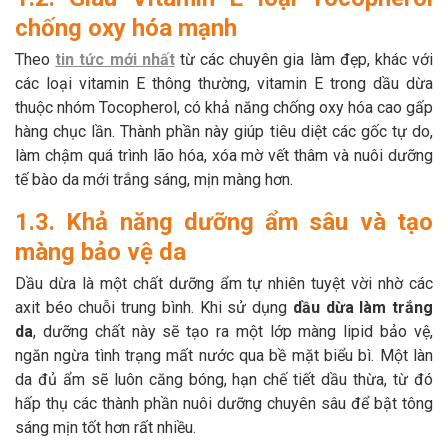
chống oxy hóa mạnh
Theo
tin tức mới nhất
từ các chuyên gia làm đẹp, khác với
các loại vitamin E thông thường, vitamin E trong dầu dừa
thuộc nhóm Tocopherol, có khả năng chống oxy hóa cao gấp
hàng chục lần. Thành phần này giúp tiêu diệt các gốc tự do,
làm chậm quá trình lão hóa, xóa mờ vết thâm và nuôi dưỡng
tế bào da mới trắng sáng, mịn màng hơn.
1.3. Khả năng dưỡng ẩm sâu và tạo
màng bảo vệ da
Dầu dừa là một chất dưỡng ẩm tự nhiên tuyệt vời nhờ các
axit béo chuỗi trung bình. Khi sử dụng
dầu dừa làm trắng
da
, dưỡng chất này sẽ tạo ra một lớp màng lipid bảo vệ,
ngăn ngừa tình trạng mất nước qua bề mặt biểu bì. Một làn
da đủ ẩm sẽ luôn căng bóng, hạn chế tiết dầu thừa, từ đó
hấp thụ các thành phần nuôi dưỡng chuyên sâu để bật tông
sáng mịn tốt hơn rất nhiều.