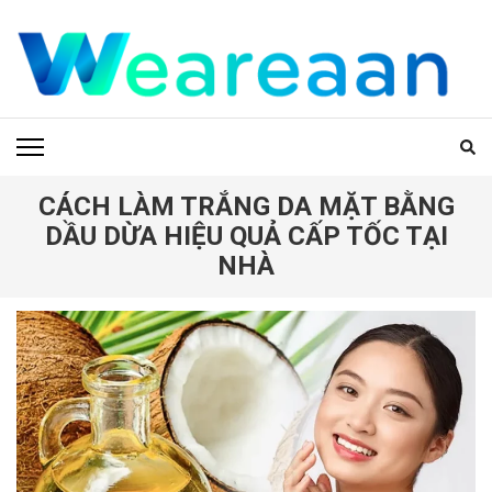
Bỏ
qua
và
tới
WEAREAAN.COM
nội
dung
(ấn
Enter)
CÁCH LÀM TRẮNG DA MẶT BẰNG
DẦU DỪA HIỆU QUẢ CẤP TỐC TẠI
NHÀ