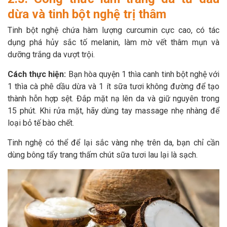
dừa và tinh bột nghệ trị thâm
Tinh bột nghệ chứa hàm lượng curcumin cực cao, có tác
dụng phá hủy sắc tố melanin, làm mờ vết thâm mụn và
dưỡng trắng da vượt trội.
Cách thực hiện:
Bạn hòa quyện 1 thìa canh tinh bột nghệ với
1 thìa cà phê dầu dừa và 1 ít sữa tươi không đường để tạo
thành hỗn hợp sệt. Đắp mặt nạ lên da và giữ nguyên trong
15 phút. Khi rửa mặt, hãy dùng tay massage nhẹ nhàng để
loại bỏ tế bào chết.
Tinh nghệ có thể để lại sắc vàng nhẹ trên da, bạn chỉ cần
dùng bông tẩy trang thấm chút sữa tươi lau lại là sạch.