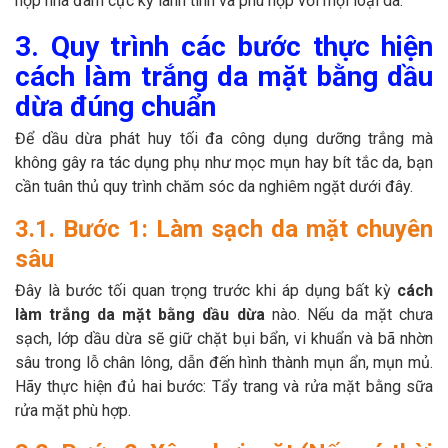
hợp nha đam cực kỳ lành tính và phù hợp với mọi loại da.
3. Quy trình các bước thực hiện
cách làm trắng da mặt bằng dầu
dừa đúng chuẩn
Để dầu dừa phát huy tối đa công dụng dưỡng trắng mà
không gây ra tác dụng phụ như mọc mụn hay bít tắc da, bạn
cần tuân thủ quy trình chăm sóc da nghiêm ngặt dưới đây.
3.1. Bước 1: Làm sạch da mặt chuyên
sâu
Đây là bước tối quan trọng trước khi áp dụng bất kỳ
cách
làm trắng da mặt bằng dầu dừa
nào. Nếu da mặt chưa
sạch, lớp dầu dừa sẽ giữ chặt bụi bẩn, vi khuẩn và bã nhờn
sâu trong lỗ chân lông, dẫn đến hình thành mụn ẩn, mụn mủ.
Hãy thực hiện đủ hai bước: Tẩy trang và rửa mặt bằng sữa
rửa mặt phù hợp.