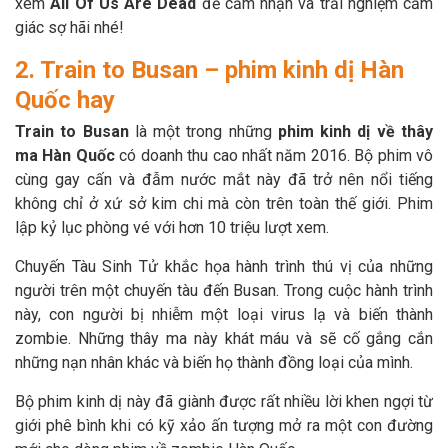
xem
All Of Us Are Dead
để cảm nhận và trải nghiệm cảm
giác sợ hãi nhé!
2. Train to Busan – phim kinh dị Hàn
Quốc hay
Train to Busan
là một trong những
phim kinh dị về thây
ma Hàn Quốc
có doanh thu cao nhất năm 2016. Bộ phim vô
cùng gay cấn và đẫm nước mắt này đã trở nên nổi tiếng
không chỉ ở xứ sở kim chi mà còn trên toàn thế giới. Phim
lập kỷ lục phòng vé với hơn 10 triệu lượt xem.
Chuyến Tàu Sinh Tử khắc họa hành trình thú vị của những
người trên một chuyến tàu đến Busan. Trong cuộc hành trình
này, con người bị nhiễm một loại virus lạ và biến thành
zombie. Những thây ma này khát máu và sẽ cố gắng cắn
những nạn nhân khác và biến họ thành đồng loại của mình.
Bộ phim kinh dị này đã giành được rất nhiều lời khen ngợi từ
giới phê bình khi có kỹ xảo ấn tượng mở ra một con đường