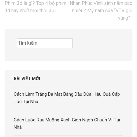
Điều
Phim 3d là gì? Top 4 bộ phim
Nhan Phúc Vinh sinh năm bao
hướng
3d hay nhất mọi thời đại
nhiêu? Mỹ nam của “VTV giờ
bài
vàng”
viết
Tìm
kiếm
cho:
BÀI VIẾT MỚI
Cách Làm Trắng Da Mặt Bằng Dầu Dừa Hiệu Quả Cấp
Tốc Tại Nhà
Cách Luộc Rau Muống Xanh Giòn Ngon Chuẩn Vị Tại
Nhà