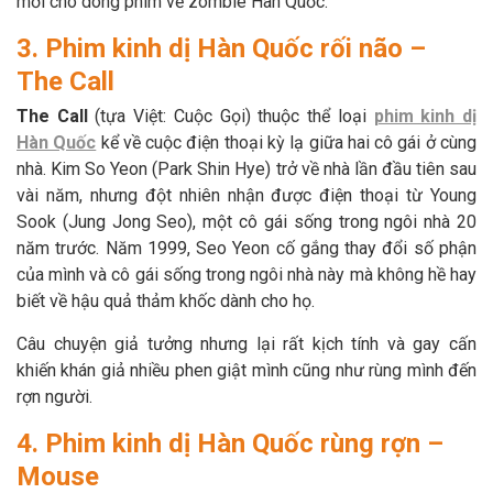
mới cho dòng phim về zombie Hàn Quốc.
3. Phim kinh dị Hàn Quốc rối não –
The Call
The Call
(tựa Việt: Cuộc Gọi) thuộc thể loại
phim kinh dị
Hàn Quốc
kể về cuộc điện thoại kỳ lạ giữa hai cô gái ở cùng
nhà. Kim So Yeon (Park Shin Hye) trở về nhà lần đầu tiên sau
vài năm, nhưng đột nhiên nhận được điện thoại từ Young
Sook (Jung Jong Seo), một cô gái sống trong ngôi nhà 20
năm trước. Năm 1999, Seo Yeon cố gắng thay đổi số phận
của mình và cô gái sống trong ngôi nhà này mà không hề hay
biết về hậu quả thảm khốc dành cho họ.
Câu chuyện giả tưởng nhưng lại rất kịch tính và gay cấn
khiến khán giả nhiều phen giật mình cũng như rùng mình đến
rợn người.
4. Phim kinh dị Hàn Quốc rùng rợn –
Mouse