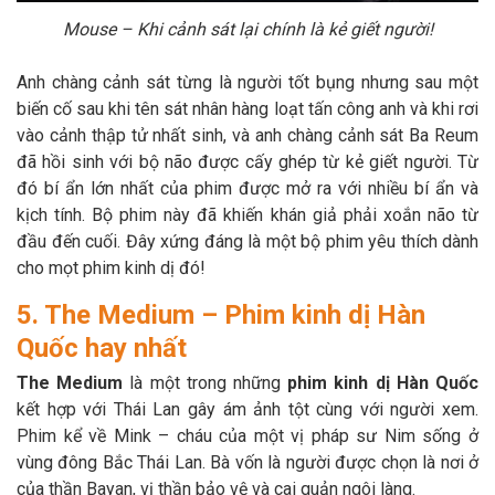
Mouse – Khi cảnh sát lại chính là kẻ giết người!
Anh chàng cảnh sát từng là người tốt bụng nhưng sau một
biến cố sau khi tên sát nhân hàng loạt tấn công anh và khi rơi
vào cảnh thập tử nhất sinh, và anh chàng cảnh sát Ba Reum
đã hồi sinh với bộ não được cấy ghép từ kẻ giết người. Từ
đó bí ẩn lớn nhất của phim được mở ra với nhiều bí ẩn và
kịch tính. Bộ phim này đã khiến khán giả phải xoắn não từ
đầu đến cuối. Đây xứng đáng là một bộ phim yêu thích dành
cho mọt phim kinh dị đó!
5. The Medium – Phim kinh dị Hàn
Quốc hay nhất
The Medium
là một trong những
phim kinh dị Hàn Quốc
kết hợp với Thái Lan gây ám ảnh tột cùng với người xem.
Phim kể về Mink – cháu của một vị pháp sư Nim sống ở
vùng đông Bắc Thái Lan. Bà vốn là người được chọn là nơi ở
của thần Bayan, vị thần bảo vệ và cai quản ngôi làng.