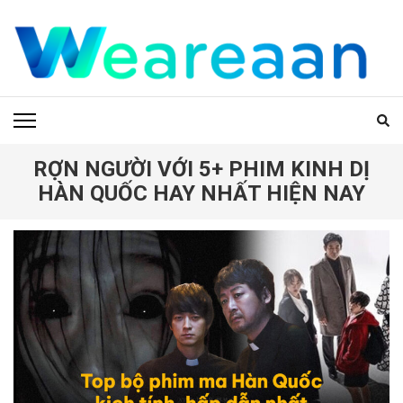
Bỏ
qua
và
tới
WEAREAAN.COM
nội
dung
(ấn
Enter)
RỢN NGƯỜI VỚI 5+ PHIM KINH DỊ
HÀN QUỐC HAY NHẤT HIỆN NAY