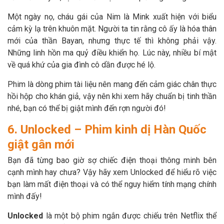
Một ngày nọ, cháu gái của Nim là Mink xuất hiện với biểu
cảm kỳ lạ trên khuôn mặt. Người ta tin rằng cô ấy là hóa thân
mới của thần Bayan, nhưng thực tế thì không phải vậy.
Những linh hồn ma quỷ điều khiển họ. Lúc này, nhiều bí mật
về quá khứ của gia đình cô dần được hé lộ.
Phim là dòng phim tài liệu nên mang đến cảm giác chân thực
hồi hộp cho khán giả, vậy nên khi xem hãy chuẩn bị tinh thần
nhé, bạn có thể bị giật mình đến rợn người đó!
6. Unlocked – Phim kinh dị Hàn Quốc
giật gân mới
Bạn đã từng bao giờ sợ chiếc điện thoại thông minh bên
cạnh mình hay chưa? Vậy hãy xem Unlocked để hiểu rõ việc
bạn làm mất điện thoại và có thể nguy hiểm tính mạng chính
mình đấy!
Unlocked
là một bộ phim ngắn được chiếu trên Netflix thể